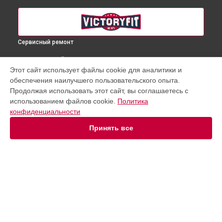
Сервисный ремонт
ВЫБЕРИ СВОЙ ГОРОД
Этот сайт использует файлы cookie для аналитики и
Замена троса или ремня блочного тренажера беговой
обеспечения наилучшего пользовательского опыта.
дорожки GYM-8009 VictoryFit в
Краснодаре
Продолжая использовать этот сайт, вы соглашаетесь с
Замена троса или ремня блочного тренажера беговой
использованием файлов cookie.
Политика
дорожки GYM-8009 VictoryFit в
Ростове-на-Дону
конфиденциальности
Замена троса или ремня блочного тренажера беговой
дорожки GYM-8009 VictoryFit в
Нижнем Новгороде
Принять все
Замена троса или ремня блочного тренажера беговой
дорожки GYM-8009 VictoryFit в
Новосибирске
Замена троса или ремня блочного тренажера беговой
дорожки GYM-8009 VictoryFit в
Челябинске
Замена троса или ремня блочного тренажера беговой
УСТРОЙСТВА
дорожки GYM-8009 VictoryFit в
Екатеринбурге
Замена троса или ремня блочного тренажера беговой
Массажное кресло
дорожки GYM-8009 VictoryFit в
Казани
Беговая дорожка
Замена троса или ремня блочного тренажера беговой
Эллиптический тренажер