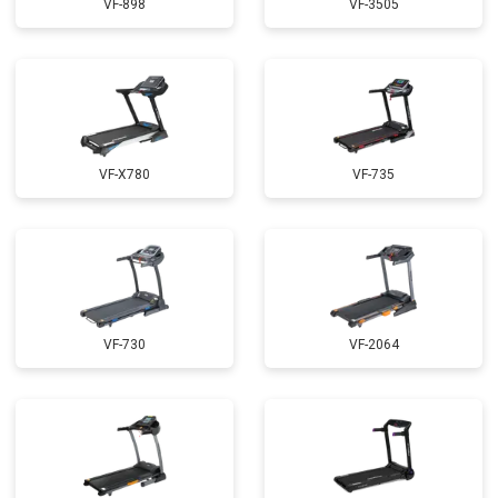
VF-898
VF-3505
VF-X780
VF-735
VF-730
VF-2064